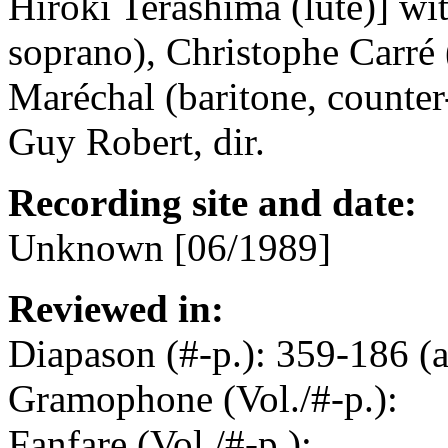
Hiroki Terashima (lute)] w
soprano), Christophe Carré 
Maréchal (baritone, counter
Guy Robert, dir.
Recording site and date:
Unknown [06/1989]
Reviewed in:
Diapason (#-p.): 359-186 (a
Gramophone (Vol./#-p.):
Fanfare (Vol./#-p.):