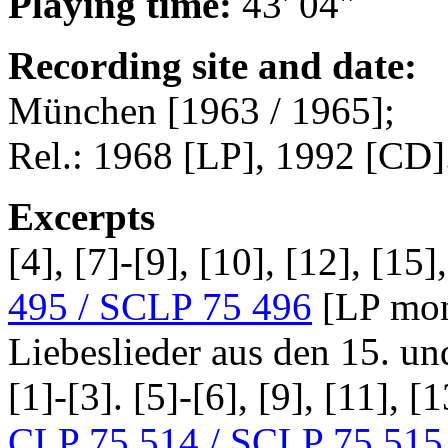
Playing time:
43' 04"
Recording site and date:
München [1963 / 1965];
Rel.: 1968 [LP], 1992 [CD]
Excerpts
[4], [7]-[9], [10], [12], [15
495 / SCLP 75 496
[LP mono
Liebeslieder aus den 15. un
[1]-[3]. [5]-[6], [9], [11], 
CLP 75 514 / SCLP 75 515