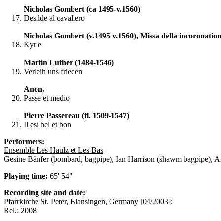
Nicholas Gombert (ca 1495-v.1560)
Desilde al cavallero
Nicholas Gombert (v.1495-v.1560), Missa della incoronatio
Kyrie
Martin Luther (1484-1546)
Verleih uns frieden
Anon.
Passe et medio
Pierre Passereau (fl. 1509-1547)
Il est bel et bon
Performers:
Ensemble Les Haulz et Les Bas
Gesine Bänfer (bombard, bagpipe), Ian Harrison (shawm bagpipe), A
Playing time:
65' 54"
Recording site and date:
Pfarrkirche St. Peter, Blansingen, Germany [04/2003];
Rel.: 2008