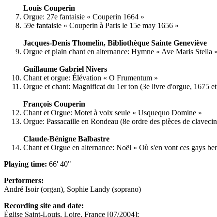
Louis Couperin
Orgue: 27e fantaisie « Couperin 1664 »
59e fantaisie « Couperin à Paris le 15e may 1656 »
Jacques-Denis Thomelin, Bibliothèque Sainte Geneviève
Orgue et plain chant en alternance: Hymne « Ave Maris Stella 
Guillaume Gabriel Nivers
Chant et orgue: Élévation « O Frumentum »
Orgue et chant: Magnificat du 1er ton (3e livre d'orgue, 1675 e
François Couperin
Chant et Orgue: Motet à voix seule « Usquequo Domine »
Orgue: Passacaille en Rondeau (8e ordre des pièces de clavecin
Claude-Bénigne Balbastre
Chant et Orgue en alternance: Noël « Où s'en vont ces gays be
Playing time:
66' 40"
Performers:
André Isoir (organ), Sophie Landy (soprano)
Recording site and date:
Église Saint-Louis, Loire, France [07/2004];