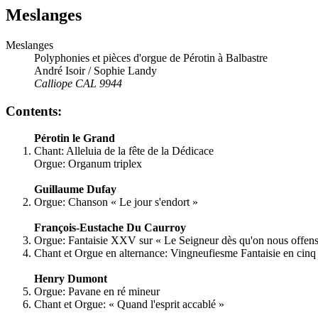
Meslanges
Meslanges
Polyphonies et pièces d'orgue de Pérotin à Balbastre
André Isoir / Sophie Landy
Calliope CAL 9944
Contents:
Pérotin le Grand
Chant: Alleluia de la fête de la Dédicace
Orgue: Organum triplex
Guillaume Dufay
Orgue: Chanson « Le jour s'endort »
François-Eustache Du Caurroy
Orgue: Fantaisie XXV sur « Le Seigneur dès qu'on nous offens
Chant et Orgue en alternance: Vingneufiesme Fantaisie en cinq p
Henry Dumont
Orgue: Pavane en ré mineur
Chant et Orgue: « Quand l'esprit accablé »