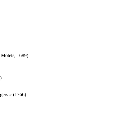
»
t Motets, 1689)
)
rgers » (1766)