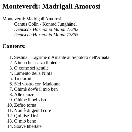
Monteverdi: Madrigali Amorosi
Monteverdi: Madrigali Amorosi
Cantus Cölln - Konrad Junghänel
Deutsche Harmonia Mundi 77282
Deutsche Harmonia Mundi 77855
Contents:
Sestina - Lagrime d'Amante al Sepolcro dell'Amata
Ninfa che scalza il piede
O come sei gentile
Lamento della Ninfa
Tu dormi
S'el vostro cor, Madonna
Ohimè dov'è il mio ben
Alle danze
Ohimè il bel viso
Zefiro torna
Non è di gentil core
Qui rise Tirsi
O mio bene
Soave libertate