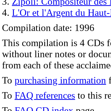
Zipoli: Compositeur des 
L'Or et l'Argent du Haut
Compilation date: 1996
This compilation is 4 CDs fo
without liner notes or docu
from each of these acclaime
To
purchasing information
f
To
FAQ references
to this r
To
FAQ CD index
page.