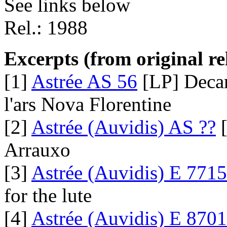
See links below
Rel.: 1988
Excerpts (from original re
[1]
Astrée AS 56
[LP] Decam
l'ars Nova Florentine
[2]
Astrée (Auvidis) AS ??
[
Arrauxo
[3]
Astrée (Auvidis) E 7715
for the lute
[4]
Astrée (Auvidis) E 870