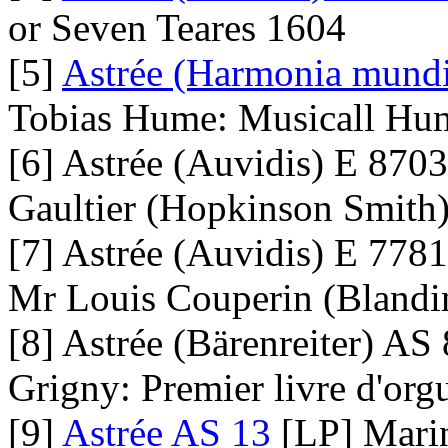
or Seven Teares 1604
[5]
Astrée (Harmonia mundi
Tobias Hume: Musicall Hu
[6] Astrée (Auvidis) E 8703
Gaultier (Hopkinson Smith
[7] Astrée (Auvidis) E 7781
Mr Louis Couperin (Blandin
[8] Astrée (Bärenreiter) AS
Grigny: Premier livre d'or
[9]
Astrée AS 13
[LP] Marin