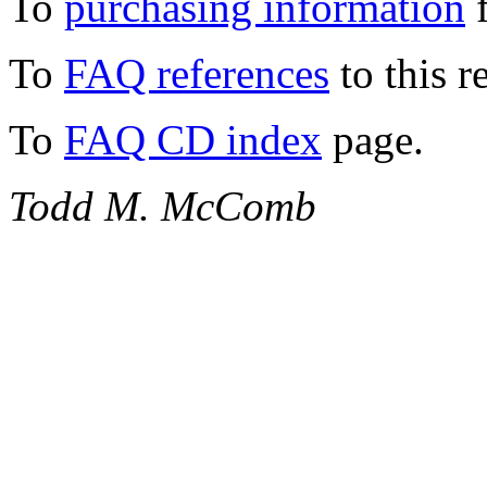
To
purchasing information
f
To
FAQ references
to this r
To
FAQ CD index
page.
Todd M. McComb