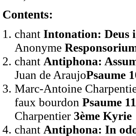
Contents:
chant
Intonation: Deus 
Anonyme
Responsoriu
chant
Antiphona: Assum
Juan de Araujo
Psaume 1
Marc-Antoine Charpenti
faux bourdon
Psaume 11
Charpentier
3ème Kyrie
chant
Antiphona: In o