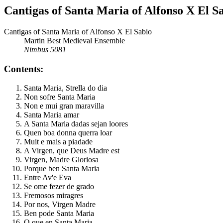
Cantigas of Santa Maria of Alfonso X El S
Cantigas of Santa Maria of Alfonso X El Sabio
Martin Best Medieval Ensemble
Nimbus 5081
Contents:
Santa Maria, Strella do dia
Non sofre Santa Maria
Non e mui gran maravilla
Santa Maria amar
A Santa Maria dadas sejan loores
Quen boa donna querra loar
Muit e mais a piadade
A Virgen, que Deus Madre est
Virgen, Madre Gloriosa
Porque ben Santa Maria
Entre Av'e Eva
Se ome fezer de grado
Fremosos miragres
Por nos, Virgen Madre
Ben pode Santa Maria
O que en Santa Maria